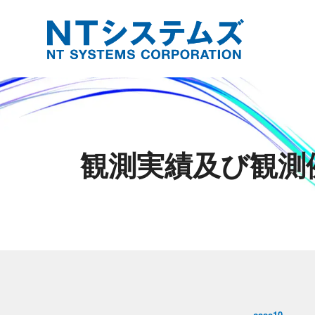
観測実績及び観測
case10