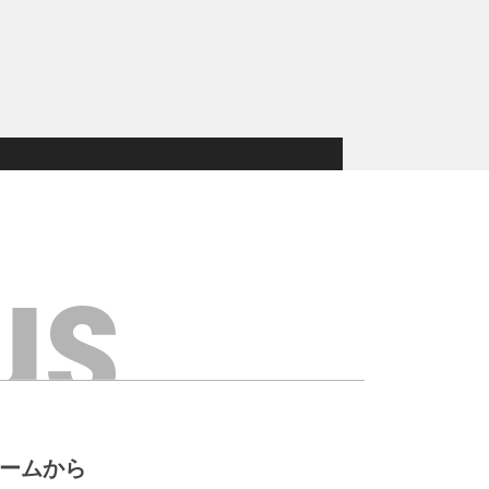
us
ォームから