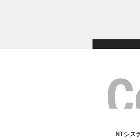
C
NTシス