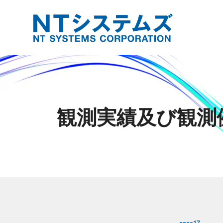
観測実績及び観測
case17