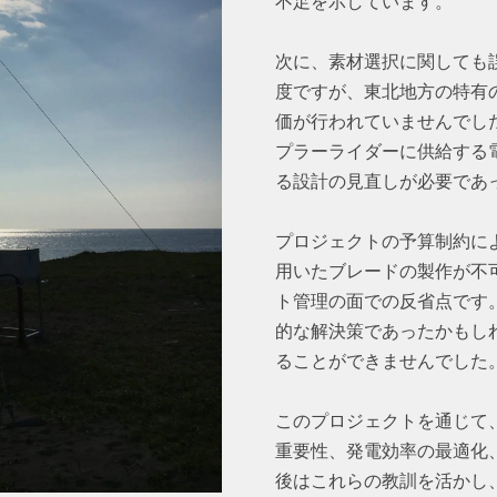
不足を示しています。
次に、素材選択に関しても
度ですが、東北地方の特有
価が行われていませんでし
プラーライダーに供給する
る設計の見直しが必要であ
プロジェクトの予算制約に
用いたブレードの製作が不
ト管理の面での反省点です
的な解決策であったかもし
ることができませんでした
このプロジェクトを通じて
重要性、発電効率の最適化
後はこれらの教訓を活かし