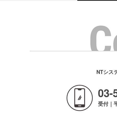
C
NTシス
03-
受付｜平日