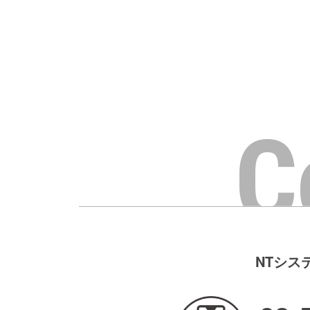
C
NTシス