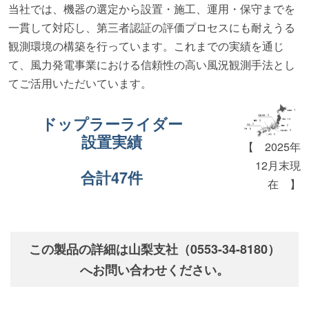
当社では、機器の選定から設置・施工、運用・保守までを
一貫して対応し、第三者認証の評価プロセスにも耐えうる
観測環境の構築を行っています。これまでの実績を通じ
て、風力発電事業における信頼性の高い風況観測手法とし
てご活用いただいています。
7
ドップラーライダー
3
13
3
2
2
8
3
設置実績
5
【 2025年
12月末現
合計47件
在 】
この製品の詳細は山梨支社（0553-34-8180）
へお問い合わせください。