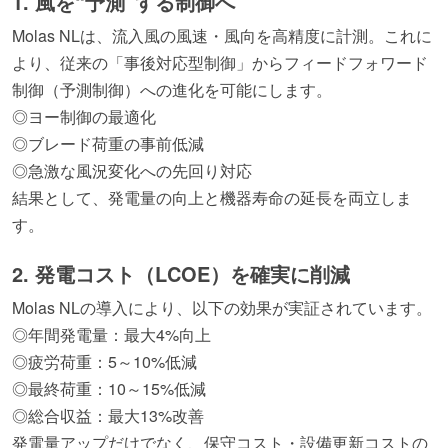
1. 風を“予測”する制御へ
Molas NLは、流入風の風速・風向を高精度に計測。これに
より、従来の「事後対応型制御」からフィードフォワード
制御（予測制御）への進化を可能にします。
◎ヨー制御の最適化
◎ブレード荷重の事前低減
◎急激な風況変化への先回り対応
結果として、発電量の向上と機器寿命の延長を両立しま
す。
2. 発電コスト（LCOE）を確実に削減
Molas NLの導入により、以下の効果が実証されています。
◎年間発電量：最大4%向上
◎疲労荷重：5～10%低減
◎最終荷重：10～15%低減
◎総合収益：最大13%改善
発電量アップだけでなく、保守コスト・設備更新コストの