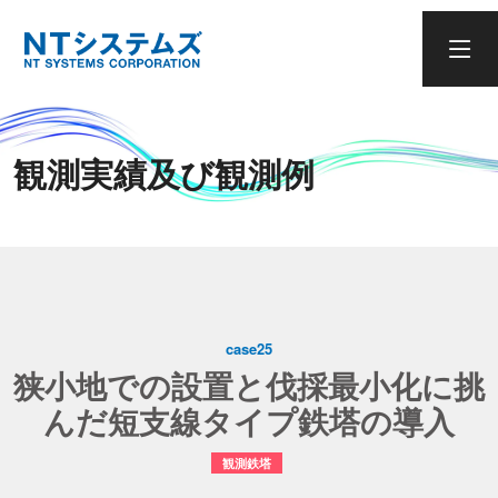
観測実績及び観測例
case25
狭小地での設置と伐採最小化に挑
んだ短支線タイプ鉄塔の導入