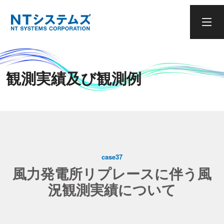
観測実績及び観測例
case37
風力発電所リプレースに伴う風
況観測実績について