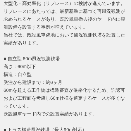
大型化・高効率化（リプレース）の検討が進んでいます。
リプレースにあたっては、最新基準に基づく再風況観測が
求められるケースがあり、既設風車撤去後のヤード内に観
測設備を設置する事例が増えています。
当社では、既設風車跡地において風況観測鉄塔を設置した
実績があります。
■ 自立型 60m風況観測鉄塔
高さ：60m以下
構造：自立型
受注から建設まで：約6ヶ月
60mを超える工作物は構造審査が厳格化するため、許認可
および工程面を考慮し60m仕様を選定するケースが多くな
っています。
既設風車ヤード内での設置実績があります。
■ トラス構造風況鉄塔（最大90m対応）