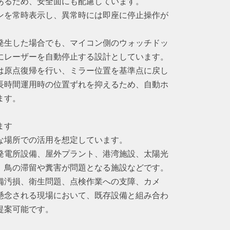
あるため、安全面にも配慮しています。
ンを常時表示し、異常時には即座に停止操作が
発生した場合でも、マイコン側のウォッチドッ
にレーザーを自動停止する設計としています。
は原点復帰を行い、ミラー位置を基準点に戻し
長時間運用時の位置ずれを抑えるため、自動ホ
ます。
ます
な場所での活用を想定しています。
発電所設備、屋外プラント、港湾施設、太陽光
、鳥の滞留や糞害が問題となる施設などです。
備汚損、衛生問題、点検作業への支障、カメ
懸念される現場において、既存設備と組み合わ
提案可能です。