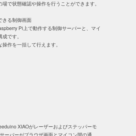
の場で状態確認や操作を行うことができます。
できる制御画面
pberry Pi上で動作する制御サーバーと、マイ
構成です。
な操作を一括して行えます。
duino XIAOがレーザーおよびステッパーモ
skサーバーがブラウザ画面とマイコン間の通