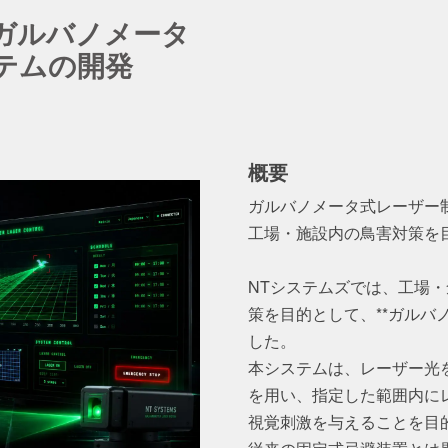
ガルバノメータ
テムの開発
概要
ガルバノメータ式レーザー
工場・施設内の鳥害対策を
NTシステムズでは、工場
策を目的として、**ガルバ
した。
本システムは、レーザー光
を用い、指定した範囲内に
視覚刺激を与えることを目