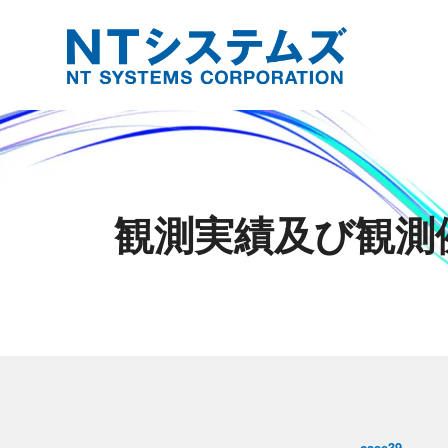
観測実績及び観測
case39