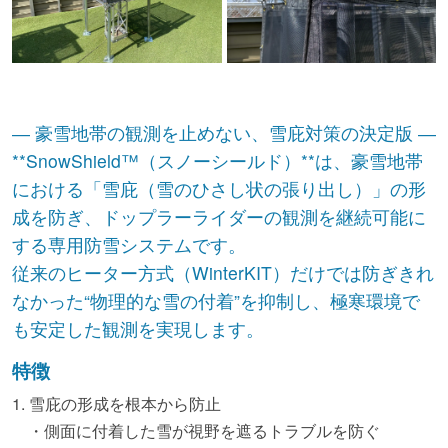
― 豪雪地帯の観測を止めない、雪庇対策の決定版 ―
**SnowShield™（スノーシールド）**は、豪雪地帯
における「雪庇（雪のひさし状の張り出し）」の形
成を防ぎ、ドップラーライダーの観測を継続可能に
する専用防雪システムです。
従来のヒーター方式（WinterKIT）だけでは防ぎきれ
なかった“物理的な雪の付着”を抑制し、極寒環境で
も安定した観測を実現します。
特徴
1. 雪庇の形成を根本から防止
・側面に付着した雪が視野を遮るトラブルを防ぐ