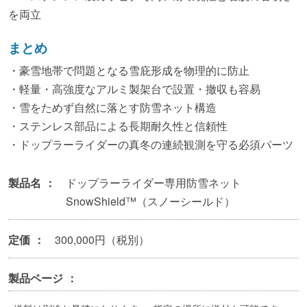
を両立
まとめ
・豪雪地帯で問題となる雪庇形成を物理的に防止
・軽量・高強度なアルミ製架台で設置・撤収も容易
・雪をためず自然に落とす防雪ネット構造
・ステンレス部品による長期耐久性と信頼性
・ドップラーライダーの真冬の連続観測を守る必須パーツ
製品名
ドップラーライダー専用防雪ネット
SnowShield™（スノーシールド）
定価
300,000
円（税別）
製品ページ