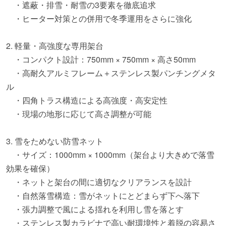
・遮蔽・排雪・耐雪の3要素を徹底追求
・ヒーター対策との併用で冬季運用をさらに強化
2. 軽量・高強度な専用架台
・コンパクト設計：750mm × 750mm × 高さ50mm
・高耐久アルミフレーム＋ステンレス製パンチングメタ
ル
・四角トラス構造による高強度・高安定性
・現場の地形に応じて高さ調整が可能
3. 雪をためない防雪ネット
・サイズ：1000mm × 1000mm（架台より大きめで落雪
効果を確保）
・ネットと架台の間に適切なクリアランスを設計
・自然落雪構造：雪がネットにとどまらず下へ落下
・張力調整で風による揺れを利用し雪を落とす
・ステンレス製カラビナで高い耐環境性と着脱の容易さ